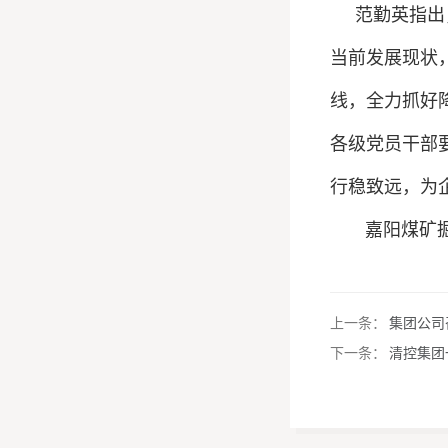
范勤英指出，
当前发展现状
线，全力抓好
各级党员干部
行稳致远，为
嘉阳煤矿掘一
上一条：
集团公司
下一条：
清控集团