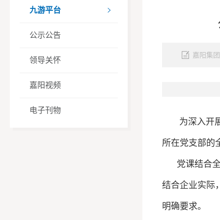
九游平台

公示公告
嘉阳集团
领导关怀
嘉阳视频
电子刊物
为深入开展树
所在党支部的
党课结合全党
结合企业实际
明确要求。