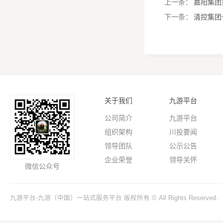
上一条：
嘉阳集团
下一条：
清控集团
关于我们
九游平台
公司简介
九游平台
组织架构
川投要闻
领导团队
公示公告
企业荣誉
领导关怀
微信公众号
九游平台-九游（中国）一站式服务平台 版权所有 © All Rights Reserved