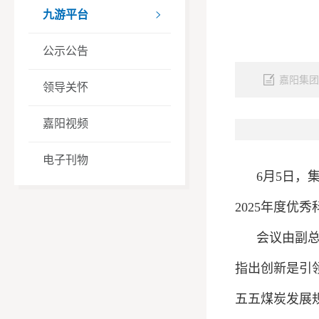
九游平台

公示公告
嘉阳集团
领导关怀
嘉阳视频
电子刊物
6月5日，集
2025年度优
会议由副总经
指出创新是引
五五煤炭发展