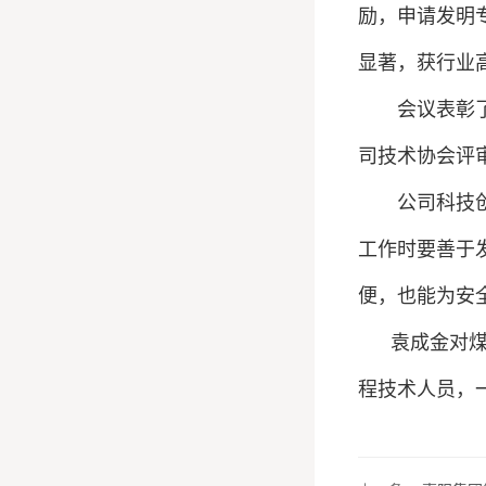
励，申请发明
显著，获行业
会议表彰了公
司技术协会评
公司科技创新
工作时要善于
便，也能为安
袁成金对煤炭
程技术人员，