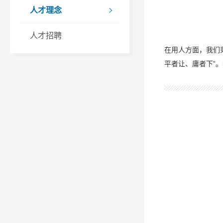
人才理念

人才招聘
在用人方面，我们
平者让、庸者下”