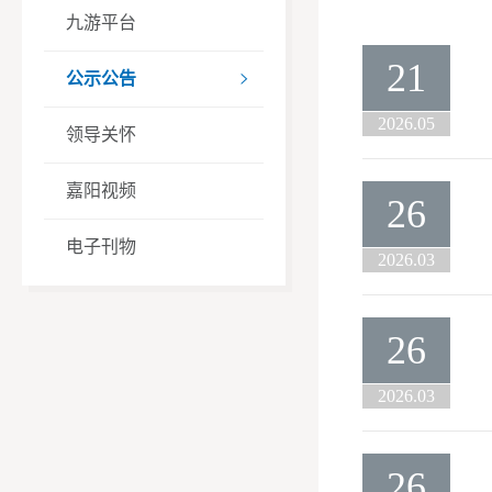
九游平台
21
公示公告

2026.05
领导关怀
嘉阳视频
26
电子刊物
2026.03
26
2026.03
26