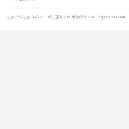
九游平台-九游（中国）一站式服务平台 版权所有 © All Rights Reserved