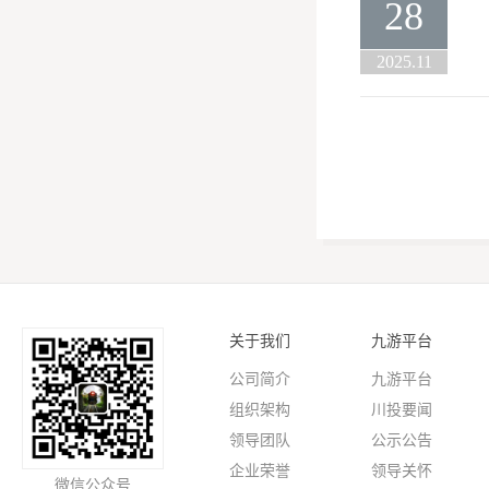
28
2025.11
关于我们
九游平台
公司简介
九游平台
组织架构
川投要闻
领导团队
公示公告
企业荣誉
领导关怀
微信公众号