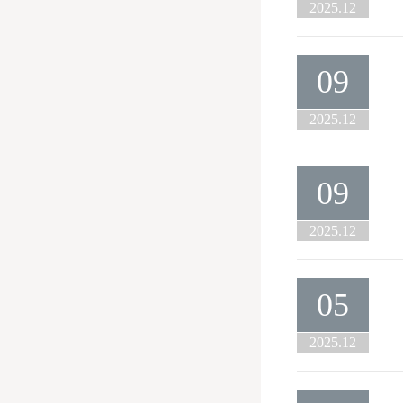
2025.12
09
2025.12
09
2025.12
05
2025.12