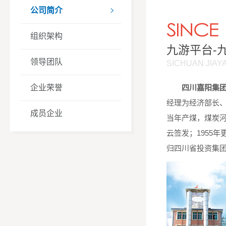
公司简介

组织架构
九游平台-
领导团队
SICHUAN JIAY
企业荣誉
四川嘉阳集
经理为经济部长
成员企业
当年产煤，煤炭河
云签发；1955年
归四川省投资集