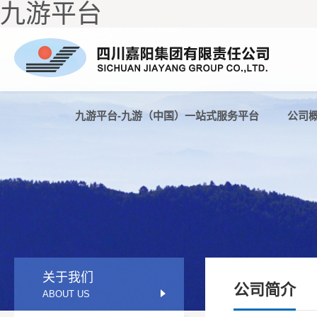
九游平台
公司简介
九游平台
企业理念
党群工作
人才理念
组织架构
公示公告
企业风采
纪检监察
人才招聘
领导团队
领导关怀
社会责任
企业荣誉
嘉阳视频
成员企业
电子刊物
九游平台-九游（中国）一站式服务平台
公司
关于我们
公司简介
ABOUT US