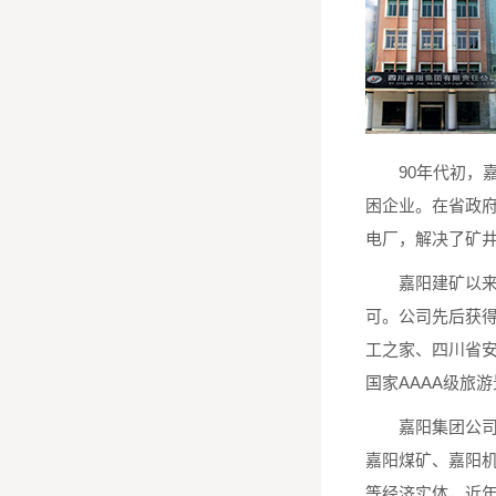
90年代初
困企业。在省政府
电厂，解决了矿井
嘉阳建矿以来
可。公司先后获
工之家、四川省
国家AAAA级旅
嘉阳集团公司
嘉阳煤矿、嘉阳
等经济实体，近