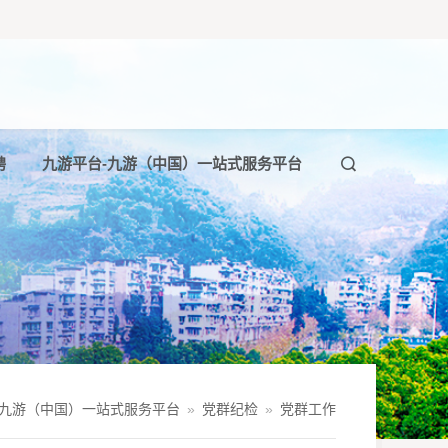

聘
九游平台-九游（中国）一站式服务平台

-九游（中国）一站式服务平台
»
党群纪检
»
党群工作