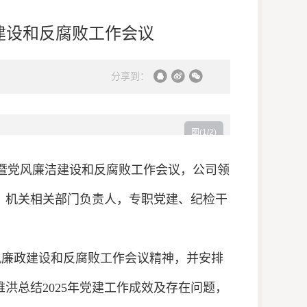
洁建设和反腐败工作会议
分享到：
图(
1
/2)
党建暨党风廉洁建设和反腐败工作会议，公司领
，机关相关部门负责人，专职党建、纪检干
风廉政建设和反腐败工作会议精神，并安排
洪总结2025年党建工作成效及存在问题，