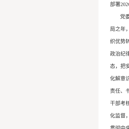
部署20
党委书
局之年
织优势
政治纪
态，把
化解意
责任、
干部考
化监督
贯彻中