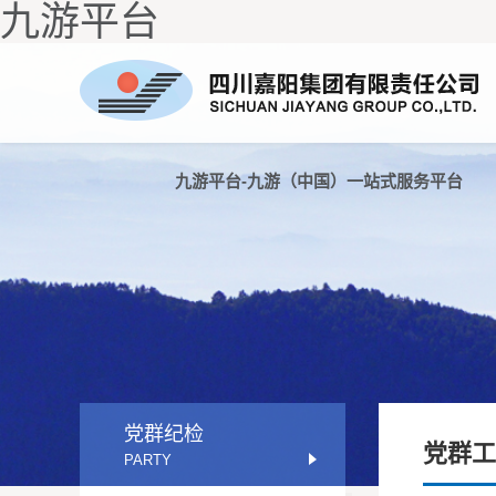
九游平台
公司简介
九游平台
企业理念
党群工作
人才理念
组织架构
公示公告
企业风采
纪检监察
人才招聘
领导团队
领导关怀
社会责任
企业荣誉
嘉阳视频
成员企业
电子刊物
九游平台-九游（中国）一站式服务平台
党群纪检
党群工
PARTY