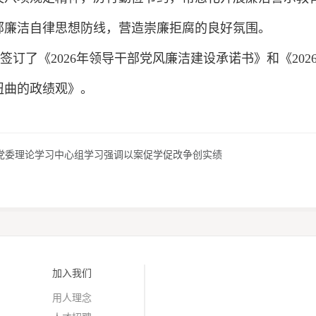
部廉洁自律思想防线，营造崇廉拒腐的良好氛围。
订了《2026年领导干部党风廉洁建设承诺书》和《20
扭曲的政绩观》。
党委理论学习中心组学习强调以案促学促改争创实绩
加入我们
用人理念