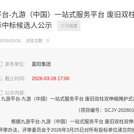
平台-九游（中国）一站式服务平台 废旧双
标中标候选人公示

已结束
2026/03/26 浏览次数：
0

发布单位：
嘉阳集团

截止时间：
2026-03-28 17:00

公示内容：
九游平台-九游（中国）一站式服务平台 废旧双柱双伸缩掩护
（项目编号：
SCJY-20
260
根据九游平台-九游（中国）一站式服务平台 废旧双柱双
评审办法，评审委员会于
20
26年3月25日对所有投标单位递交