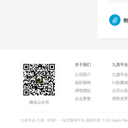

附
关于我们
九游平台
公司简介
九游平台
组织架构
川投要闻
领导团队
公示公告
企业荣誉
领导关怀
微信公众号
九游平台-九游（中国）一站式服务平台 版权所有 © All Rights Res