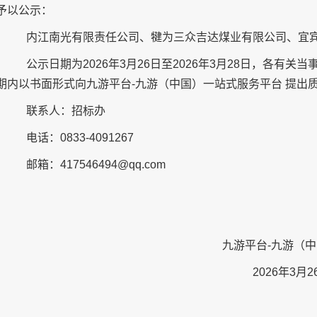
予以公示：
内江南光有限责任公司、犍为三众吉达煤业有限公司、宜
公示日期为
20
26年3月26
日至
20
26年3月28日，各有关
期内以书面形式向九游平台-九游（中国）一站式服务平台 提出
联系人：招标办
电话：
0833-4091267
邮箱：417546494@qq.com
九游平台-九游（
2026年3月2